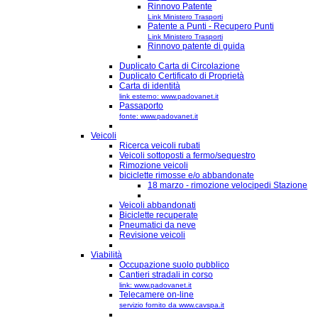
Rinnovo Patente
Link Ministero Trasporti
Patente a Punti - Recupero Punti
Link Ministero Trasporti
Rinnovo patente di guida
Duplicato Carta di Circolazione
Duplicato Certificato di Proprietà
Carta di identità
link esterno: www.padovanet.it
Passaporto
fonte: www.padovanet.it
Veicoli
Ricerca veicoli rubati
Veicoli sottoposti a fermo/sequestro
Rimozione veicoli
biciclette rimosse e/o abbandonate
18 marzo - rimozione velocipedi Stazione
Veicoli abbandonati
Biciclette recuperate
Pneumatici da neve
Revisione veicoli
Viabilità
Occupazione suolo pubblico
Cantieri stradali in corso
link: www.padovanet.it
Telecamere on-line
servizio fornito da www.cavspa.it