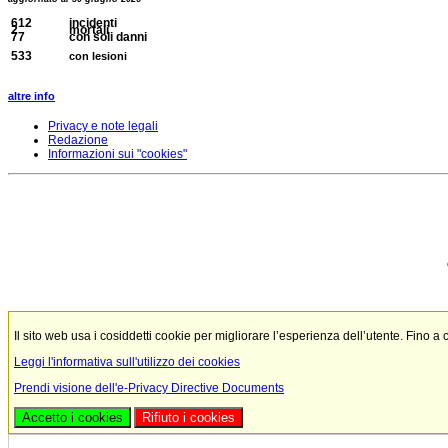
612
incidenti
2
mortali
77
con soli danni
533
con lesioni
altre info
Privacy e note legali
Redazione
Informazioni sui "cookies"
Il sito web usa i cosiddetti cookie per migliorare l’esperienza dell’utente. Fino a
Leggi l'informativa sull'utilizzo dei cookies
Prendi visione dell'e-Privacy Directive Documents
Accetto i cookies
Rifiuto i cookies