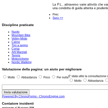
La P.L., attraverso varie attività che 
una condotta di guida attenta e prudente
Prec
Succ >>
Discipline praticate
Nuoto
Mountain Bike
Volley Misto
Calcio
Tiro a segno
Corsa
Arti Marziali
Tennis
Motociclismo
Nordic Walking
Valutazione della pagina: un aiuto per migliorare
E' stata utile la consultazione
Molto
Abbastanza
Poco
Per nulla
Molto
Abbastanza
Powered By ChronoForms - ChronoEngine.com
Contatore incidenti
aggiornato al 30 giugno 2026