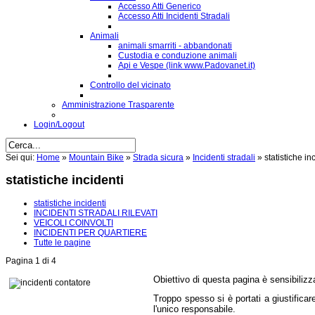
Accesso Atti Generico
Accesso Atti Incidenti Stradali
Animali
animali smarriti - abbandonati
Custodia e conduzione animali
Api e Vespe (link www.Padovanet.it)
Controllo del vicinato
Amministrazione Trasparente
Login/Logout
Sei qui:
Home
»
Mountain Bike
»
Strada sicura
»
Incidenti stradali
»
statistiche in
statistiche incidenti
statistiche incidenti
INCIDENTI STRADALI RILEVATI
VEICOLI COINVOLTI
INCIDENTI PER QUARTIERE
Tutte le pagine
Pagina 1 di 4
Obiettivo di questa pagina è sensibilizza
Troppo spesso si è portati a giustificare
l'unico responsabile.