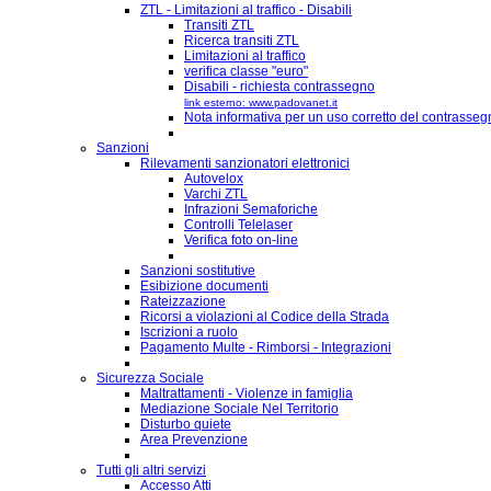
ZTL - Limitazioni al traffico - Disabili
Transiti ZTL
Ricerca transiti ZTL
Limitazioni al traffico
verifica classe "euro"
Disabili - richiesta contrassegno
link esterno: www.padovanet.it
Nota informativa per un uso corretto del contrassegn
Sanzioni
Rilevamenti sanzionatori elettronici
Autovelox
Varchi ZTL
Infrazioni Semaforiche
Controlli Telelaser
Verifica foto on-line
Sanzioni sostitutive
Esibizione documenti
Rateizzazione
Ricorsi a violazioni al Codice della Strada
Iscrizioni a ruolo
Pagamento Multe - Rimborsi - Integrazioni
Sicurezza Sociale
Maltrattamenti - Violenze in famiglia
Mediazione Sociale Nel Territorio
Disturbo quiete
Area Prevenzione
Tutti gli altri servizi
Accesso Atti