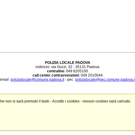
POLIZIA LOCALE PADOVA
indirizzo: via Gozzi, 32 - 35131 Padova
centralino
: 049 8205100
call center contravvenzioni
: 049 2010044
email
polizialocale@comune.padova.it
- pec
polizialocale@pec.comune.padova.i
 che non si sarà premuto il tasto - Accetto i cookies - nessun cookies sarà caricato.