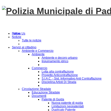
Follow Us
Home
Notizie
Tutte le notizie
Servizi al cittadino
Ambiente e Commercio
Ambiente
Ambiente e decoro urbano
Inquinamento idrico
Commercio
Lotta alla contraffazione
Progetto Anticontraffazione
S.I.A.C. - Sist. Informativo Anti Contraffazione
Disciplina Artisti Di Strada
Circolazione Stradale
Educazione Stradale
Documenti
Patente di Guida
Nuova patente di guida
Limitazioni neopatentati
Duplicato Patente