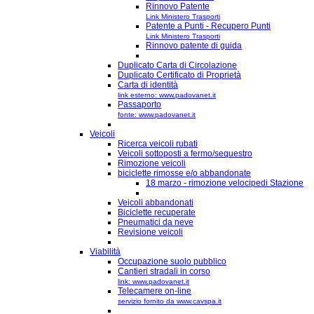
Rinnovo Patente
Link Ministero Trasporti
Patente a Punti - Recupero Punti
Link Ministero Trasporti
Rinnovo patente di guida
Duplicato Carta di Circolazione
Duplicato Certificato di Proprietà
Carta di identità
link esterno: www.padovanet.it
Passaporto
fonte: www.padovanet.it
Veicoli
Ricerca veicoli rubati
Veicoli sottoposti a fermo/sequestro
Rimozione veicoli
biciclette rimosse e/o abbandonate
18 marzo - rimozione velocipedi Stazione
Veicoli abbandonati
Biciclette recuperate
Pneumatici da neve
Revisione veicoli
Viabilità
Occupazione suolo pubblico
Cantieri stradali in corso
link: www.padovanet.it
Telecamere on-line
servizio fornito da www.cavspa.it