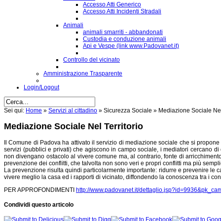
Accesso Atti Generico
Accesso Atti Incidenti Stradali
Animali
animali smarriti - abbandonati
Custodia e conduzione animali
Api e Vespe (link www.Padovanet.it)
Controllo del vicinato
Amministrazione Trasparente
Login/Logout
Sei qui:
Home
»
Servizi al cittadino
»
Sicurezza Sociale
»
Mediazione Sociale Nel 
Mediazione Sociale Nel Territorio
Il Comune di Padova ha attivato il servizio di mediazione sociale che si propone di 
servizi (pubblici e privati) che agiscono in campo sociale, i mediatori cercano d
non divengano ostacolo al vivere comune ma, al contrario, fonte di arricchimento e
prevenzione dei conflitti, che talvolta non sono veri e propri conflitti ma più se
La prevenzione risulta quindi particolarmente importante: ridurre e prevenire le cau
vivere meglio la casa ed i rapporti di vicinato, diffondendo la conoscenza tra i con
PER APPROFONDIMENTI
http://www.padovanet.it/dettaglio.jsp?id=9936&pk
Condividi questo articolo