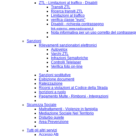
ZTL - Limitazioni al traffico - Disabili
Transiti ZTL
Ricerca transiti ZTL
Limitazioni al traffico
verifica classe "euro"
Disabili - richiesta contrassegno
link esterno: www.padovanet.it
Nota informativa per un uso corretto del contrassegn
Sanzioni
Rilevamenti sanzionatori elettronici
Autovelox
Varchi ZTL
Infrazioni Semaforiche
Controlli Telelaser
Verifica foto on-line
Sanzioni sostitutive
Esibizione documenti
Rateizzazione
Ricorsi a violazioni al Codice della Strada
Iscrizioni a ruolo
Pagamento Multe - Rimborsi - Integrazioni
Sicurezza Sociale
Maltrattamenti - Violenze in famiglia
Mediazione Sociale Nel Territorio
Disturbo quiete
Area Prevenzione
Tutti gli altri servizi
Accesso Atti