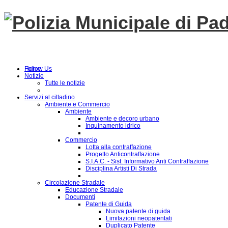
Follow Us
Home
Notizie
Tutte le notizie
Servizi al cittadino
Ambiente e Commercio
Ambiente
Ambiente e decoro urbano
Inquinamento idrico
Commercio
Lotta alla contraffazione
Progetto Anticontraffazione
S.I.A.C. - Sist. Informativo Anti Contraffazione
Disciplina Artisti Di Strada
Circolazione Stradale
Educazione Stradale
Documenti
Patente di Guida
Nuova patente di guida
Limitazioni neopatentati
Duplicato Patente