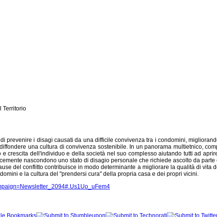
Territorio
prevenire i disagi causati da una difficile convivenza tra i condomini, migliorando l
i diffondere una cultura di convivenza sostenibile. In un panorama multietnico, com
 crescita dell'individuo e della società nel suo complesso aiutando tutti ad aprire u
mplicemente nascondono uno stato di disagio personale che richiede ascolto da parte 
se del conflitto contribuisce in modo determinante a migliorare la qualità di vita de
domini e la cultura del "prendersi cura" della propria casa e dei propri vicini.
_campaign=Newsletter_2094#.Us1Uo_uFem4