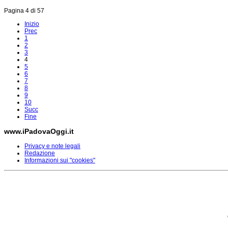
Pagina 4 di 57
Inizio
Prec
1
2
3
4
5
6
7
8
9
10
Succ
Fine
www.iPadovaOggi.it
Privacy e note legali
Redazione
Informazioni sui "cookies"