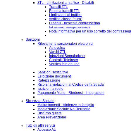
ZTL - Limitazioni al traffico - Disabili
Transiti ZTL
Ricerca transiti ZTL
Limitazioni al traffico
verifica classe "euro"
Disabili - richiesta contrassegno
link esterno: www.padovanet.it
Nota informativa per un uso corretto del contrassegn
Sanzioni
Rilevamenti sanzionatori elettronici
Autovelox
Varchi ZTL
Infrazioni Semaforiche
Controlli Telelaser
Verifica foto on-line
Sanzioni sostitutive
Esibizione documenti
Rateizzazione
Ricorsi a violazioni al Codice della Strada
Iscrizioni a ruolo
Pagamento Multe - Rimborsi - Integrazioni
Sicurezza Sociale
Maltrattamenti - Violenze in famiglia
Mediazione Sociale Nel Territorio
Disturbo quiete
Area Prevenzione
Tutti gli altri servizi
Accesso Atti