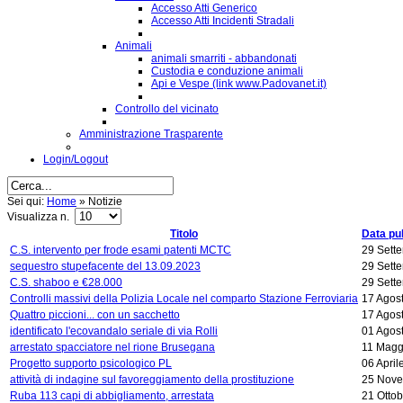
Accesso Atti Generico
Accesso Atti Incidenti Stradali
Animali
animali smarriti - abbandonati
Custodia e conduzione animali
Api e Vespe (link www.Padovanet.it)
Controllo del vicinato
Amministrazione Trasparente
Login/Logout
Sei qui:
Home
»
Notizie
Visualizza n.
Titolo
Data pu
C.S. intervento per frode esami patenti MCTC
29 Sett
sequestro stupefacente del 13.09.2023
29 Sett
C.S. shaboo e €28.000
29 Sett
Controlli massivi della Polizia Locale nel comparto Stazione Ferroviaria
17 Agos
Quattro piccioni... con un sacchetto
17 Agos
identificato l'ecovandalo seriale di via Rolli
01 Agos
arrestato spacciatore nel rione Brusegana
11 Magg
Progetto supporto psicologico PL
06 April
attività di indagine sul favoreggiamento della prostituzione
25 Nove
Ruba 113 capi di abbigliamento, arrestata
21 Otto