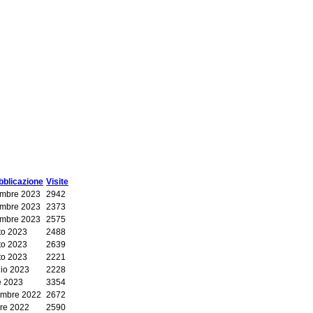
bblicazione
Visite
embre 2023
2942
embre 2023
2373
embre 2023
2575
to 2023
2488
to 2023
2639
to 2023
2221
io 2023
2228
e 2023
3354
mbre 2022
2672
bre 2022
2590