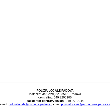
POLIZIA LOCALE PADOVA
indirizzo: via Gozzi, 32 - 35131 Padova
centralino
: 049 8205100
call center contravvenzioni
: 049 2010044
email
polizialocale@comune.padova.it
- pec
polizialocale@pec.comune.padova.i