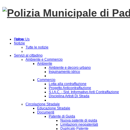
Follow Us
Home
Notizie
Tutte le notizie
Servizi al cittadino
Ambiente e Commercio
Ambiente
Ambiente e decoro urbano
Inquinamento idrico
Commercio
Lotta alla contraffazione
Progetto Anticontraffazione
S.I.A.C. - Sist. Informativo Anti Contraffazione
Disciplina Artisti Di Strada
Circolazione Stradale
Educazione Stradale
Documenti
Patente di Guida
Nuova patente di guida
Limitazioni neopatentati
Duplicato Patente