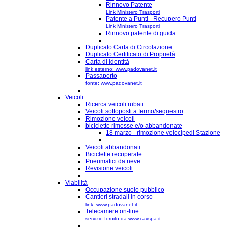
Rinnovo Patente
Link Ministero Trasporti
Patente a Punti - Recupero Punti
Link Ministero Trasporti
Rinnovo patente di guida
Duplicato Carta di Circolazione
Duplicato Certificato di Proprietà
Carta di identità
link esterno: www.padovanet.it
Passaporto
fonte: www.padovanet.it
Veicoli
Ricerca veicoli rubati
Veicoli sottoposti a fermo/sequestro
Rimozione veicoli
biciclette rimosse e/o abbandonate
18 marzo - rimozione velocipedi Stazione
Veicoli abbandonati
Biciclette recuperate
Pneumatici da neve
Revisione veicoli
Viabilità
Occupazione suolo pubblico
Cantieri stradali in corso
link: www.padovanet.it
Telecamere on-line
servizio fornito da www.cavspa.it