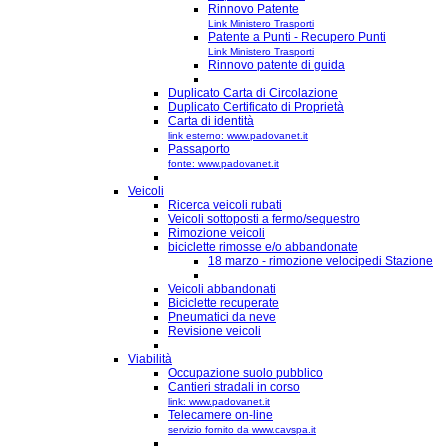
Rinnovo Patente
Link Ministero Trasporti
Patente a Punti - Recupero Punti
Link Ministero Trasporti
Rinnovo patente di guida
Duplicato Carta di Circolazione
Duplicato Certificato di Proprietà
Carta di identità
link esterno: www.padovanet.it
Passaporto
fonte: www.padovanet.it
Veicoli
Ricerca veicoli rubati
Veicoli sottoposti a fermo/sequestro
Rimozione veicoli
biciclette rimosse e/o abbandonate
18 marzo - rimozione velocipedi Stazione
Veicoli abbandonati
Biciclette recuperate
Pneumatici da neve
Revisione veicoli
Viabilità
Occupazione suolo pubblico
Cantieri stradali in corso
link: www.padovanet.it
Telecamere on-line
servizio fornito da www.cavspa.it