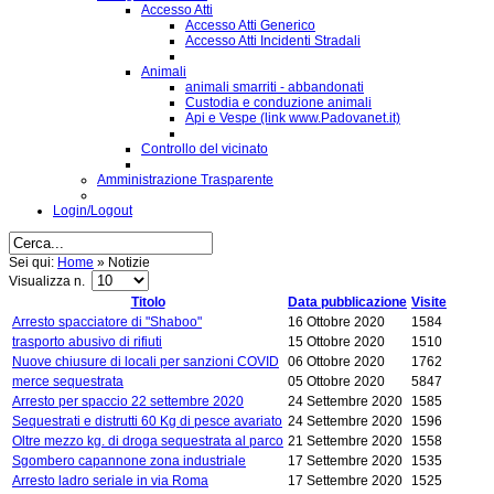
Accesso Atti
Accesso Atti Generico
Accesso Atti Incidenti Stradali
Animali
animali smarriti - abbandonati
Custodia e conduzione animali
Api e Vespe (link www.Padovanet.it)
Controllo del vicinato
Amministrazione Trasparente
Login/Logout
Sei qui:
Home
»
Notizie
Visualizza n.
Titolo
Data pubblicazione
Visite
Arresto spacciatore di "Shaboo"
16 Ottobre 2020
1584
trasporto abusivo di rifiuti
15 Ottobre 2020
1510
Nuove chiusure di locali per sanzioni COVID
06 Ottobre 2020
1762
merce sequestrata
05 Ottobre 2020
5847
Arresto per spaccio 22 settembre 2020
24 Settembre 2020
1585
Sequestrati e distrutti 60 Kg di pesce avariato
24 Settembre 2020
1596
Oltre mezzo kg. di droga sequestrata al parco
21 Settembre 2020
1558
Sgombero capannone zona industriale
17 Settembre 2020
1535
Arresto ladro seriale in via Roma
17 Settembre 2020
1525