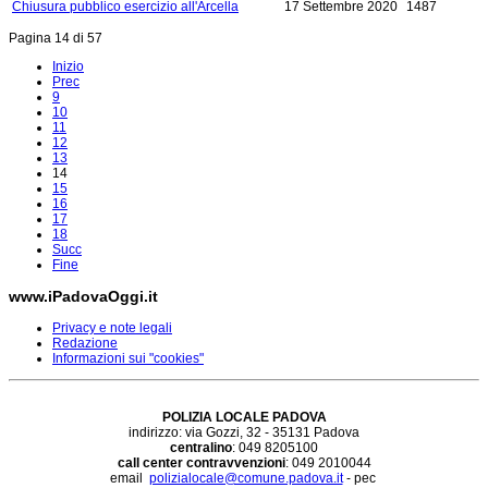
Chiusura pubblico esercizio all'Arcella
17 Settembre 2020
1487
Pagina 14 di 57
Inizio
Prec
9
10
11
12
13
14
15
16
17
18
Succ
Fine
www.iPadovaOggi.it
Privacy e note legali
Redazione
Informazioni sui "cookies"
POLIZIA LOCALE PADOVA
indirizzo: via Gozzi, 32 - 35131 Padova
centralino
: 049 8205100
call center contravvenzioni
: 049 2010044
email
polizialocale@comune.padova.it
- pec