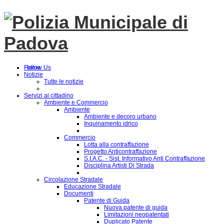
Follow Us
Home
Notizie
Tutte le notizie
Servizi al cittadino
Ambiente e Commercio
Ambiente
Ambiente e decoro urbano
Inquinamento idrico
Commercio
Lotta alla contraffazione
Progetto Anticontraffazione
S.I.A.C. - Sist. Informativo Anti Contraffazione
Disciplina Artisti Di Strada
Circolazione Stradale
Educazione Stradale
Documenti
Patente di Guida
Nuova patente di guida
Limitazioni neopatentati
Duplicato Patente