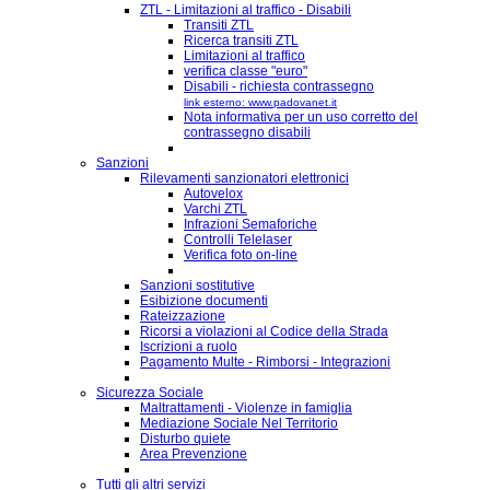
ZTL - Limitazioni al traffico - Disabili
Transiti ZTL
Ricerca transiti ZTL
Limitazioni al traffico
verifica classe "euro"
Disabili - richiesta contrassegno
link esterno: www.padovanet.it
Nota informativa per un uso corretto del
contrassegno disabili
Sanzioni
Rilevamenti sanzionatori elettronici
Autovelox
Varchi ZTL
Infrazioni Semaforiche
Controlli Telelaser
Verifica foto on-line
Sanzioni sostitutive
Esibizione documenti
Rateizzazione
Ricorsi a violazioni al Codice della Strada
Iscrizioni a ruolo
Pagamento Multe - Rimborsi - Integrazioni
Sicurezza Sociale
Maltrattamenti - Violenze in famiglia
Mediazione Sociale Nel Territorio
Disturbo quiete
Area Prevenzione
Tutti gli altri servizi