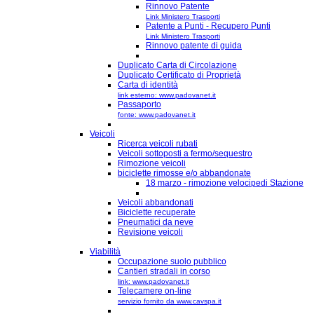
Rinnovo Patente
Link Ministero Trasporti
Patente a Punti - Recupero Punti
Link Ministero Trasporti
Rinnovo patente di guida
Duplicato Carta di Circolazione
Duplicato Certificato di Proprietà
Carta di identità
link esterno: www.padovanet.it
Passaporto
fonte: www.padovanet.it
Veicoli
Ricerca veicoli rubati
Veicoli sottoposti a fermo/sequestro
Rimozione veicoli
biciclette rimosse e/o abbandonate
18 marzo - rimozione velocipedi Stazione
Veicoli abbandonati
Biciclette recuperate
Pneumatici da neve
Revisione veicoli
Viabilità
Occupazione suolo pubblico
Cantieri stradali in corso
link: www.padovanet.it
Telecamere on-line
servizio fornito da www.cavspa.it