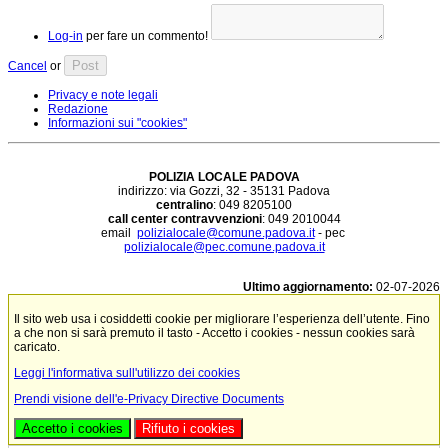
Log-in
per fare un commento!
Post
Cancel
or
Privacy e note legali
Redazione
Informazioni sui "cookies"
POLIZIA LOCALE PADOVA
indirizzo: via Gozzi, 32 - 35131 Padova
centralino
: 049 8205100
call center contravvenzioni
: 049 2010044
email
polizialocale@comune.padova.it
- pec
polizialocale@pec.comune.padova.it
Ultimo aggiornamento:
02-07-2026
Il sito web usa i cosiddetti cookie per migliorare l’esperienza dell’utente. Fino
a che non si sarà premuto il tasto - Accetto i cookies - nessun cookies sarà
caricato.
Leggi l'informativa sull'utilizzo dei cookies
Prendi visione dell'e-Privacy Directive Documents
Accetto i cookies
Rifiuto i cookies