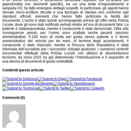
approfondita con strumenti specifici, tra cui una lente d’ingrandimento e
lampada UV, ha fatto emergere dettagli sospetti. In particolare, gli agenti hanno
rilevato micro-scritture sfocate e una tipologia di stampa non conforme agli
standard ufficiali, elementi che hanno fatto ipotizzare la falsità del
documento.
L’uomo è stato quindi accompagnato presso gli uffici della Polizia
Locale, dove gli
sono stati
notificat
i
i verbali relativi all’uso di documenti falsi
.
La
patente
è stat
a
sequestr
ata
, mentre
il
conducente è stato
denunciato
.
Oltre alle
conseguenze penali, per l’uomo sono scattate anche pesanti sanzioni
amministrative:
5.100 euro di multa per guida senza patente e il fermo
amministrativo del veicolo per tre mesi
.
Al termine degli accertamenti, il
conducente è stato rilasciato, mentre la Procura della Repubblica è stata
informata dell’accaduto per i successivi sviluppi giudiziari. I numerosi controlli
documentali effettuati della Polizia Locale con utilizzo di strumentazioni
tecniche, da inizio 2025 ha già determinato l’individuazione e il sequestro di
una decina di documenti di guida contraffatti.
Condividi questo articolo
Commenti (
0
)