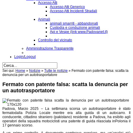
Accesso Atti
Accesso Atti Generico
Accesso Atti Incidenti Stradali
Animali
animali smarriti - abbandonati
Custodia e conduzione animali
Api e Vespe (link www.Padovanet.it)
Controllo del vicinato
Amministrazione Trasparente
Login/Logout
Sei qui:
Home
»
Notizie
»
Tutte le notizie
»
Fermato con patente falsa: scatta la
denuncia per un autotrasportatore
Fermato con patente falsa: scatta la denuncia per
un autotrasportatore
Padova,
M
arzo 2025
–
La settimana scorsa u
n autotrasportatore è stato
fermato
dalla Polizia Locale mentre era alla guida di un autocarro. Il
conducente, cittadino
straniero (
pakistano
)
residente a Padova, ha esibito a
gli
operatori
del
la squadra
motociclisti una patente di guida rilasciata
in
P
ol
onia
il
17 gennaio scorso.
A un primo controllo, il documento sembrava regolare, ma un’analisi più