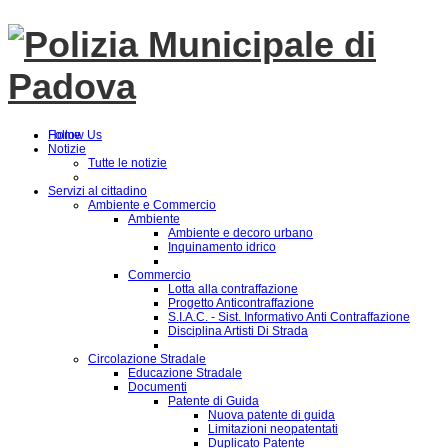
Follow Us
Home
Notizie
Tutte le notizie
Servizi al cittadino
Ambiente e Commercio
Ambiente
Ambiente e decoro urbano
Inquinamento idrico
Commercio
Lotta alla contraffazione
Progetto Anticontraffazione
S.I.A.C. - Sist. Informativo Anti Contraffazione
Disciplina Artisti Di Strada
Circolazione Stradale
Educazione Stradale
Documenti
Patente di Guida
Nuova patente di guida
Limitazioni neopatentati
Duplicato Patente