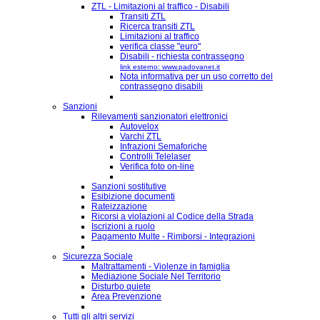
ZTL - Limitazioni al traffico - Disabili
Transiti ZTL
Ricerca transiti ZTL
Limitazioni al traffico
verifica classe "euro"
Disabili - richiesta contrassegno
link esterno: www.padovanet.it
Nota informativa per un uso corretto del
contrassegno disabili
Sanzioni
Rilevamenti sanzionatori elettronici
Autovelox
Varchi ZTL
Infrazioni Semaforiche
Controlli Telelaser
Verifica foto on-line
Sanzioni sostitutive
Esibizione documenti
Rateizzazione
Ricorsi a violazioni al Codice della Strada
Iscrizioni a ruolo
Pagamento Multe - Rimborsi - Integrazioni
Sicurezza Sociale
Maltrattamenti - Violenze in famiglia
Mediazione Sociale Nel Territorio
Disturbo quiete
Area Prevenzione
Tutti gli altri servizi