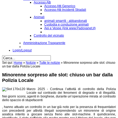
Accesso Atti
Accesso Atti Generico
Accesso Atti Incidenti Stradali
Animali
animali smarriti - abbandonati
Custodia e conduzione animali
Api e Vespe (link www.Padovanet.it)
Controllo del vicinato
Amministrazione Trasparente
Login/Logout
Sei qui:
Home
»
Notizie
»
Tutte le notizie
»
Minorenne sorpreso alle slot: chiuso
un bar dalla Polizia Locale
Minorenne sorpreso alle slot: chiuso un bar dalla
Polizia Locale
Marzo 2025 - Continua l’attività di controllo della Polizia
Locale sul contrasto dei fenomeni di degrado e di illegalità.
Nei giorni scorsi, agenti in borghese, durante un’operazione mirata al contrasto
dello spaccio di stupefacenti
, hanno attuato un controllo in un bar già noto per la presenza di frequentatori
con precedenti per attività illegali sorprendendo un minorenne di origine
asiatica intento a giocare senza freno alle slot-machine. Il quindicenne,
identificato, è stato riaffidato alla madre mentre per il titolare del locale, che non