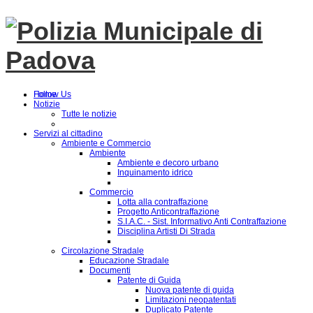
Follow Us
Home
Notizie
Tutte le notizie
Servizi al cittadino
Ambiente e Commercio
Ambiente
Ambiente e decoro urbano
Inquinamento idrico
Commercio
Lotta alla contraffazione
Progetto Anticontraffazione
S.I.A.C. - Sist. Informativo Anti Contraffazione
Disciplina Artisti Di Strada
Circolazione Stradale
Educazione Stradale
Documenti
Patente di Guida
Nuova patente di guida
Limitazioni neopatentati
Duplicato Patente