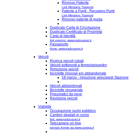
Rinnovo Patente
Link Ministero Trasporti
Patente a Punti - Recupero Punti
Link Ministero Trasporti
Rinnovo patente di guida
Duplicato Carta di Circolazione
Duplicato Certificato di Proprietà
Carta di identità
link esterno: www.padovanet.it
Passaporto
fonte: www.padovanet.it
Veicoli
Ricerca veicoli rubati
Veicoli sottoposti a fermo/sequestro
Rimozione veicoli
biciclette rimosse e/o abbandonate
18 marzo - rimozione velocipedi Stazione
Veicoli abbandonati
Biciclette recuperate
Pneumatici da neve
Revisione veicoli
Viabilità
Occupazione suolo pubblico
Cantieri stradali in corso
link: www.padovanet.it
Telecamere on-line
servizio fornito da www.cavspa.it