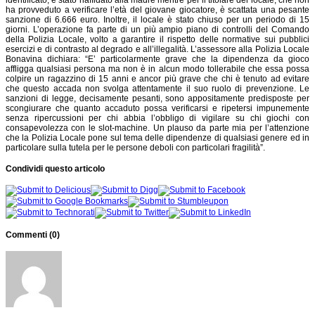
ha provveduto a verificare l’età del giovane giocatore, è scattata una pesante
sanzione di 6.666 euro. Inoltre, il locale è stato chiuso per un periodo di 15
giorni. L’operazione fa parte di un più ampio piano di controlli del Comando
della Polizia Locale, volto a garantire il rispetto delle normative sui pubblici
esercizi e di contrasto al degrado e all’illegalità. L’assessore alla Polizia Locale
Bonavina dichiara: “E’ particolarmente grave che la dipendenza da gioco
affligga qualsiasi persona ma non è in alcun modo tollerabile che essa possa
colpire un ragazzino di 15 anni e ancor più grave che chi è tenuto ad evitare
che questo accada non svolga attentamente il suo ruolo di prevenzione. Le
sanzioni di legge, decisamente pesanti, sono appositamente predisposte per
scongiurare che quanto accaduto possa verificarsi e ripetersi impunemente
senza ripercussioni per chi abbia l’obbligo di vigilare su chi giochi con
consapevolezza con le slot-machine. Un plauso da parte mia per l’attenzione
che la Polizia Locale pone sul tema delle dipendenze di qualsiasi genere ed in
particolare sulla tutela per le persone deboli con particolari fragilità”.
Condividi questo articolo
Commenti (
0
)