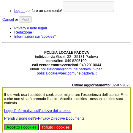
Log-in
per fare un commento!
Post
Cancel
or
Privacy e note legali
Redazione
Informazioni sui "cookies"
POLIZIA LOCALE PADOVA
indirizzo: via Gozzi, 32 - 35131 Padova
centralino
: 049 8205100
call center contravvenzioni
: 049 2010044
email
polizialocale@comune.padova.it
- pec
polizialocale@pec.comune.padova.it
Ultimo aggiornamento:
02-07-2026
Il sito web usa i cosiddetti cookie per migliorare l’esperienza dell’utente. Fino
a che non si sarà premuto il tasto - Accetto i cookies - nessun cookies sarà
caricato.
Leggi l'informativa sull'utilizzo dei cookies
Prendi visione dell'e-Privacy Directive Documents
Accetto i cookies
Rifiuto i cookies