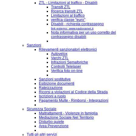
ZTL - Limitazioni al traffico - Disabili
Transiti ZTL
Ricerca transiti ZTL
Limitazioni al traffico
verifica classe "euro"
Disabili - richiesta contrassegno
link esterno: www.padovanet.it
Nota informativa per un uso corretto del
contrassegno disabili
Sanzioni
Rilevamenti sanzionatori elettronici
Autovelox
Varchi ZTL
Infrazioni Semaforiche
Controlli Telelaser
Verifica foto on-line
Sanzioni sostitutive
Esibizione documenti
Rateizzazione
Ricorsi a violazioni al Codice della Strada
Iscrizioni a ruolo
Pagamento Multe - Rimborsi - Integrazioni
Sicurezza Sociale
Maltrattamenti - Violenze in famiglia
Mediazione Sociale Nel Territorio
Disturbo quiete
Area Prevenzione
Tutti gli altri servizi