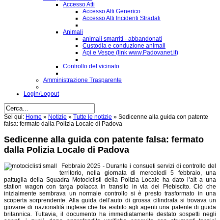
Accesso Atti
Accesso Atti Generico
Accesso Atti Incidenti Stradali
Animali
animali smarriti - abbandonati
Custodia e conduzione animali
Api e Vespe (link www.Padovanet.it)
Controllo del vicinato
Amministrazione Trasparente
Login/Logout
Sei qui:
Home
»
Notizie
»
Tutte le notizie
»
Sedicenne alla guida con patente
falsa: fermato dalla Polizia Locale di Padova
Sedicenne alla guida con patente falsa: fermato
dalla Polizia Locale di Padova
Febbraio 2025 - Durante i consueti servizi di controllo del
territorio, nella giornata di mercoledì 5 febbraio, una
pattuglia della Squadra Motociclisti della Polizia Locale ha dato l’alt a una
station wagon con targa polacca in transito in via del Plebiscito. Ciò che
inizialmente sembrava un normale controllo si è presto trasformato in una
scoperta sorprendente. Alla guida dell’auto di grossa cilindrata si trovava un
giovane di nazionalità inglese che ha esibito agli agenti una patente di guida
britannica. Tuttavia, il documento ha immediatamente destato sospetti negli