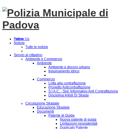
Follow Us
Home
Notizie
Tutte le notizie
Servizi al cittadino
Ambiente e Commercio
Ambiente
Ambiente e decoro urbano
Inquinamento idrico
Commercio
Lotta alla contraffazione
Progetto Anticontraffazione
S.I.A.C. - Sist. Informativo Anti Contraffazione
Disciplina Artisti Di Strada
Circolazione Stradale
Educazione Stradale
Documenti
Patente di Guida
Nuova patente di guida
Limitazioni neopatentati
Duplicato Patente