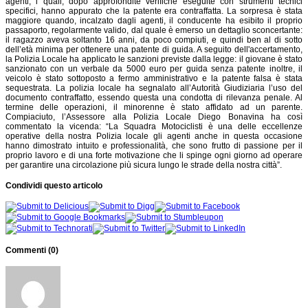
agenti, i quali, dopo approfondite verifiche eseguite con strumenti tecnici
specifici, hanno appurato che la patente era contraffatta. La sorpresa è stata
maggiore quando, incalzato dagli agenti, il conducente ha esibito il proprio
passaporto, regolarmente valido, dal quale è emerso un dettaglio sconcertante:
il ragazzo aveva soltanto 16 anni, da poco compiuti, e quindi ben al di sotto
dell’età minima per ottenere una patente di guida. A seguito dell'accertamento,
la Polizia Locale ha applicato le sanzioni previste dalla legge: il giovane è stato
sanzionato con un verbale da 5000 euro per guida senza patente inoltre, il
veicolo è stato sottoposto a fermo amministrativo e la patente falsa è stata
sequestrata. La polizia locale ha segnalato all’Autorità Giudiziaria l’uso del
documento contraffatto, essendo questa una condotta di rilevanza penale. Al
termine delle operazioni, il minorenne è stato affidato ad un parente.
Compiaciuto, l’Assessore alla Polizia Locale Diego Bonavina ha così
commentato la vicenda: “La Squadra Motociclisti è una delle eccellenze
operative della nostra Polizia locale gli agenti anche in questa occasione
hanno dimostrato intuito e professionalità, che sono frutto di passione per il
proprio lavoro e di una forte motivazione che li spinge ogni giorno ad operare
per garantire una circolazione più sicura lungo le strade della nostra città”.
Condividi questo articolo
Commenti (
0
)