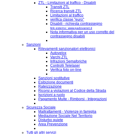
ZTL - Limitazioni al traffico - Disabili
Transiti ZTL
Ricerca transiti ZTL
Limitazioni al traffico
verifica classe "euro"
Disabili - richiesta contrassegno
link esterno: www.padovanet.it
Nota informativa per un uso corretto del
contrassegno disabili
Sanzioni
Rilevamenti sanzionatori elettronici
Autovelox
Varchi ZTL
Infrazioni Semaforiche
Controlli Telelaser
Verifica foto on-line
Sanzioni sostitutive
Esibizione documenti
Rateizzazione
Ricorsi a violazioni al Codice della Strada
Iscrizioni a ruolo
Pagamento Multe - Rimborsi - Integrazioni
Sicurezza Sociale
Maltrattamenti - Violenze in famiglia
Mediazione Sociale Nel Territorio
Disturbo quiete
Area Prevenzione
Tutti gli altri servizi