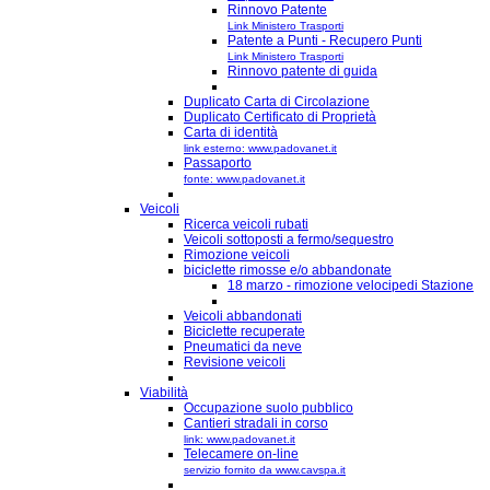
Rinnovo Patente
Link Ministero Trasporti
Patente a Punti - Recupero Punti
Link Ministero Trasporti
Rinnovo patente di guida
Duplicato Carta di Circolazione
Duplicato Certificato di Proprietà
Carta di identità
link esterno: www.padovanet.it
Passaporto
fonte: www.padovanet.it
Veicoli
Ricerca veicoli rubati
Veicoli sottoposti a fermo/sequestro
Rimozione veicoli
biciclette rimosse e/o abbandonate
18 marzo - rimozione velocipedi Stazione
Veicoli abbandonati
Biciclette recuperate
Pneumatici da neve
Revisione veicoli
Viabilità
Occupazione suolo pubblico
Cantieri stradali in corso
link: www.padovanet.it
Telecamere on-line
servizio fornito da www.cavspa.it