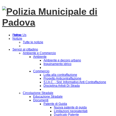
Follow Us
Home
Notizie
Tutte le notizie
Servizi al cittadino
Ambiente e Commercio
Ambiente
Ambiente e decoro urbano
Inquinamento idrico
Commercio
Lotta alla contraffazione
Progetto Anticontraffazione
S.I.A.C. - Sist. Informativo Anti Contraffazione
Disciplina Artisti Di Strada
Circolazione Stradale
Educazione Stradale
Documenti
Patente di Guida
Nuova patente di guida
Limitazioni neopatentati
Duplicato Patente