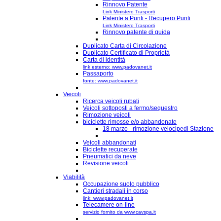
Rinnovo Patente
Link Ministero Trasporti
Patente a Punti - Recupero Punti
Link Ministero Trasporti
Rinnovo patente di guida
Duplicato Carta di Circolazione
Duplicato Certificato di Proprietà
Carta di identità
link esterno: www.padovanet.it
Passaporto
fonte: www.padovanet.it
Veicoli
Ricerca veicoli rubati
Veicoli sottoposti a fermo/sequestro
Rimozione veicoli
biciclette rimosse e/o abbandonate
18 marzo - rimozione velocipedi Stazione
Veicoli abbandonati
Biciclette recuperate
Pneumatici da neve
Revisione veicoli
Viabilità
Occupazione suolo pubblico
Cantieri stradali in corso
link: www.padovanet.it
Telecamere on-line
servizio fornito da www.cavspa.it