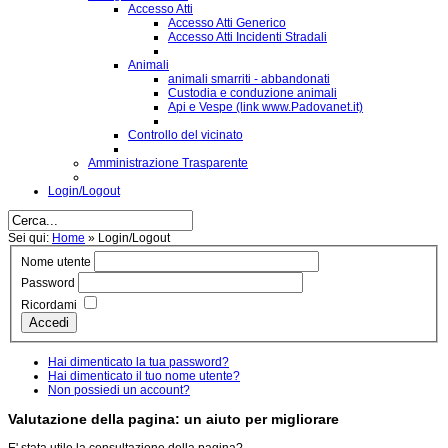
Accesso Atti
Accesso Atti Generico
Accesso Atti Incidenti Stradali
Animali
animali smarriti - abbandonati
Custodia e conduzione animali
Api e Vespe (link www.Padovanet.it)
Controllo del vicinato
Amministrazione Trasparente
Login/Logout
Sei qui:
Home
»
Login/Logout
Nome utente
Password
Ricordami
Accedi
Hai dimenticato la tua password?
Hai dimenticato il tuo nome utente?
Non possiedi un account?
Valutazione della pagina: un aiuto per migliorare
E' stata utile la consultazione della pagina?