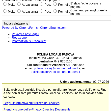
E' stato facile trovare la
Molto
Abbastanza
Poco
Per nulla
pagina?
Commenti per migliorare la
Molto
Abbastanza
Poco
Per nulla
pagina
Powered By ChronoForms - ChronoEngine.com
Privacy e note legali
Redazione
Informazioni sui "cookies"
POLIZIA LOCALE PADOVA
indirizzo: via Gozzi, 32 - 35131 Padova
centralino
: 049 8205100
call center contravvenzioni
: 049 2010044
email
polizialocale@comune.padova.it
- pec
polizialocale@pec.comune.padova.it
Ultimo aggiornamento:
02-07-2026
Il sito web usa i cosiddetti cookie per migliorare l’esperienza dell’utente. Fino
a che non si sarà premuto il tasto - Accetto i cookies - nessun cookies sarà
caricato.
Leggi l'informativa sull'utilizzo dei cookies
Prendi visione dell'e-Privacy Directive Documents