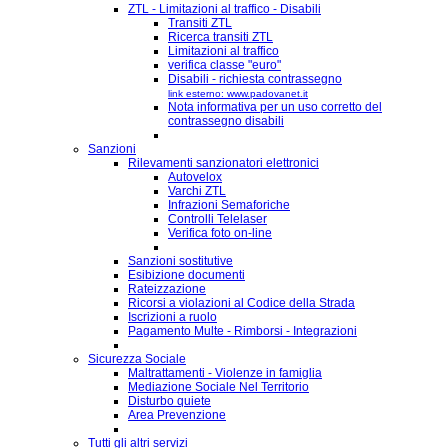
ZTL - Limitazioni al traffico - Disabili
Transiti ZTL
Ricerca transiti ZTL
Limitazioni al traffico
verifica classe "euro"
Disabili - richiesta contrassegno
link esterno: www.padovanet.it
Nota informativa per un uso corretto del
contrassegno disabili
Sanzioni
Rilevamenti sanzionatori elettronici
Autovelox
Varchi ZTL
Infrazioni Semaforiche
Controlli Telelaser
Verifica foto on-line
Sanzioni sostitutive
Esibizione documenti
Rateizzazione
Ricorsi a violazioni al Codice della Strada
Iscrizioni a ruolo
Pagamento Multe - Rimborsi - Integrazioni
Sicurezza Sociale
Maltrattamenti - Violenze in famiglia
Mediazione Sociale Nel Territorio
Disturbo quiete
Area Prevenzione
Tutti gli altri servizi