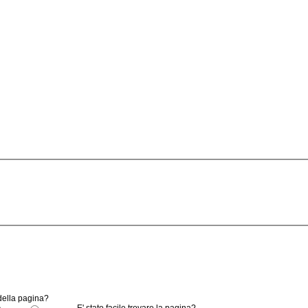
 della pagina?
E' stato facile trovare la pagina?