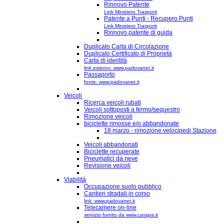
Rinnovo Patente
Link Ministero Trasporti
Patente a Punti - Recupero Punti
Link Ministero Trasporti
Rinnovo patente di guida
Duplicato Carta di Circolazione
Duplicato Certificato di Proprietà
Carta di identità
link esterno: www.padovanet.it
Passaporto
fonte: www.padovanet.it
Veicoli
Ricerca veicoli rubati
Veicoli sottoposti a fermo/sequestro
Rimozione veicoli
biciclette rimosse e/o abbandonate
18 marzo - rimozione velocipedi Stazione
Veicoli abbandonati
Biciclette recuperate
Pneumatici da neve
Revisione veicoli
Viabilità
Occupazione suolo pubblico
Cantieri stradali in corso
link: www.padovanet.it
Telecamere on-line
servizio fornito da www.cavspa.it