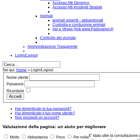
Accesso Atti Generico
Accesso Atti Incidenti Stradali
Animali
animali smarriti - abbandonati
Custodia e conduzione animali
Api e Vespe (link www.Padovanet.it)
Controllo del vicinato
Amministrazione Trasparente
Login/Logout
Sei qui:
Home
»
Login/Logout
Nome utente
Password
Ricordami
Accedi
Hai dimenticato la tua password?
Hai dimenticato il tuo nome utente?
Non possiedi un account?
Valutazione della pagina: un aiuto per migliorare
E' stata utile la consultazione
Molto
Abbastanza
Poco
Per nulla