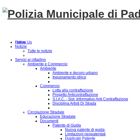
Follow Us
Home
Notizie
Tutte le notizie
Servizi al cittadino
Ambiente e Commercio
Ambiente
Ambiente e decoro urbano
Inquinamento idrico
Commercio
Lotta alla contraffazione
Progetto Anticontraffazione
S.I.A.C. - Sist. Informativo Anti Contraffazione
Disciplina Artisti Di Strada
Circolazione Stradale
Educazione Stradale
Documenti
Patente di Guida
Nuova patente di guida
Limitazioni neopatentati
Duplicato Patente