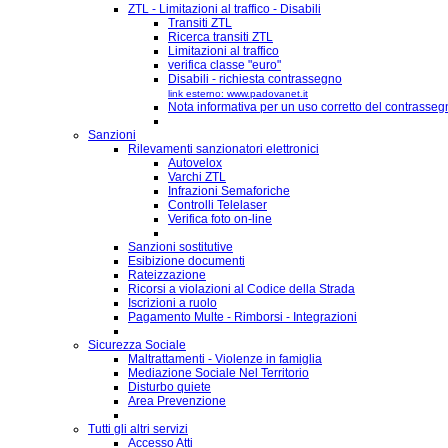
ZTL - Limitazioni al traffico - Disabili
Transiti ZTL
Ricerca transiti ZTL
Limitazioni al traffico
verifica classe "euro"
Disabili - richiesta contrassegno
link esterno: www.padovanet.it
Nota informativa per un uso corretto del contrassegn
Sanzioni
Rilevamenti sanzionatori elettronici
Autovelox
Varchi ZTL
Infrazioni Semaforiche
Controlli Telelaser
Verifica foto on-line
Sanzioni sostitutive
Esibizione documenti
Rateizzazione
Ricorsi a violazioni al Codice della Strada
Iscrizioni a ruolo
Pagamento Multe - Rimborsi - Integrazioni
Sicurezza Sociale
Maltrattamenti - Violenze in famiglia
Mediazione Sociale Nel Territorio
Disturbo quiete
Area Prevenzione
Tutti gli altri servizi
Accesso Atti