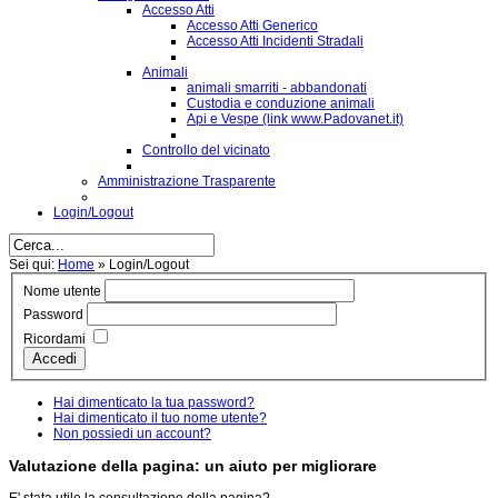
Accesso Atti
Accesso Atti Generico
Accesso Atti Incidenti Stradali
Animali
animali smarriti - abbandonati
Custodia e conduzione animali
Api e Vespe (link www.Padovanet.it)
Controllo del vicinato
Amministrazione Trasparente
Login/Logout
Sei qui:
Home
»
Login/Logout
Nome utente
Password
Ricordami
Accedi
Hai dimenticato la tua password?
Hai dimenticato il tuo nome utente?
Non possiedi un account?
Valutazione della pagina: un aiuto per migliorare
E' stata utile la consultazione della pagina?