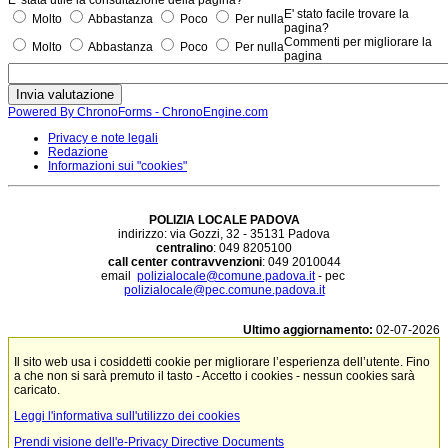
E' stato facile trovare la
Molto
Abbastanza
Poco
Per nulla
pagina?
Commenti per migliorare la
Molto
Abbastanza
Poco
Per nulla
pagina
Powered By ChronoForms - ChronoEngine.com
Privacy e note legali
Redazione
Informazioni sui "cookies"
POLIZIA LOCALE PADOVA
indirizzo: via Gozzi, 32 - 35131 Padova
centralino
: 049 8205100
call center contravvenzioni
: 049 2010044
email
polizialocale@comune.padova.it
- pec
polizialocale@pec.comune.padova.it
Ultimo aggiornamento:
02-07-2026
Il sito web usa i cosiddetti cookie per migliorare l’esperienza dell’utente. Fino
a che non si sarà premuto il tasto - Accetto i cookies - nessun cookies sarà
caricato.
Leggi l'informativa sull'utilizzo dei cookies
Prendi visione dell'e-Privacy Directive Documents