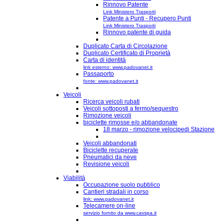
Rinnovo Patente
Link Ministero Trasporti
Patente a Punti - Recupero Punti
Link Ministero Trasporti
Rinnovo patente di guida
Duplicato Carta di Circolazione
Duplicato Certificato di Proprietà
Carta di identità
link esterno: www.padovanet.it
Passaporto
fonte: www.padovanet.it
Veicoli
Ricerca veicoli rubati
Veicoli sottoposti a fermo/sequestro
Rimozione veicoli
biciclette rimosse e/o abbandonate
18 marzo - rimozione velocipedi Stazione
Veicoli abbandonati
Biciclette recuperate
Pneumatici da neve
Revisione veicoli
Viabilità
Occupazione suolo pubblico
Cantieri stradali in corso
link: www.padovanet.it
Telecamere on-line
servizio fornito da www.cavspa.it