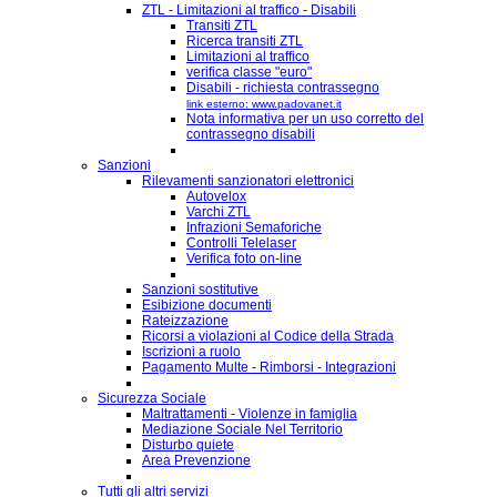
ZTL - Limitazioni al traffico - Disabili
Transiti ZTL
Ricerca transiti ZTL
Limitazioni al traffico
verifica classe "euro"
Disabili - richiesta contrassegno
link esterno: www.padovanet.it
Nota informativa per un uso corretto del
contrassegno disabili
Sanzioni
Rilevamenti sanzionatori elettronici
Autovelox
Varchi ZTL
Infrazioni Semaforiche
Controlli Telelaser
Verifica foto on-line
Sanzioni sostitutive
Esibizione documenti
Rateizzazione
Ricorsi a violazioni al Codice della Strada
Iscrizioni a ruolo
Pagamento Multe - Rimborsi - Integrazioni
Sicurezza Sociale
Maltrattamenti - Violenze in famiglia
Mediazione Sociale Nel Territorio
Disturbo quiete
Area Prevenzione
Tutti gli altri servizi