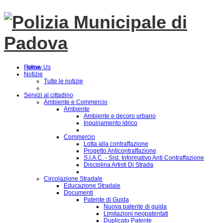
Follow Us
Home
Notizie
Tutte le notizie
Servizi al cittadino
Ambiente e Commercio
Ambiente
Ambiente e decoro urbano
Inquinamento idrico
Commercio
Lotta alla contraffazione
Progetto Anticontraffazione
S.I.A.C. - Sist. Informativo Anti Contraffazione
Disciplina Artisti Di Strada
Circolazione Stradale
Educazione Stradale
Documenti
Patente di Guida
Nuova patente di guida
Limitazioni neopatentati
Duplicato Patente