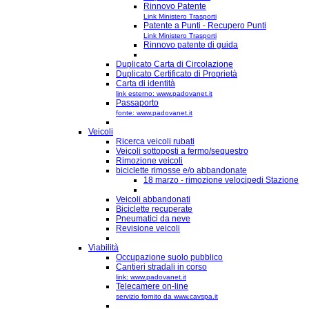
Rinnovo Patente
Link Ministero Trasporti
Patente a Punti - Recupero Punti
Link Ministero Trasporti
Rinnovo patente di guida
Duplicato Carta di Circolazione
Duplicato Certificato di Proprietà
Carta di identità
link esterno: www.padovanet.it
Passaporto
fonte: www.padovanet.it
Veicoli
Ricerca veicoli rubati
Veicoli sottoposti a fermo/sequestro
Rimozione veicoli
biciclette rimosse e/o abbandonate
18 marzo - rimozione velocipedi Stazione
Veicoli abbandonati
Biciclette recuperate
Pneumatici da neve
Revisione veicoli
Viabilità
Occupazione suolo pubblico
Cantieri stradali in corso
link: www.padovanet.it
Telecamere on-line
servizio fornito da www.cavspa.it