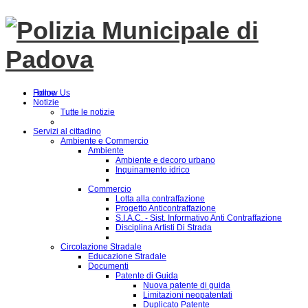
Follow Us
Home
Notizie
Tutte le notizie
Servizi al cittadino
Ambiente e Commercio
Ambiente
Ambiente e decoro urbano
Inquinamento idrico
Commercio
Lotta alla contraffazione
Progetto Anticontraffazione
S.I.A.C. - Sist. Informativo Anti Contraffazione
Disciplina Artisti Di Strada
Circolazione Stradale
Educazione Stradale
Documenti
Patente di Guida
Nuova patente di guida
Limitazioni neopatentati
Duplicato Patente