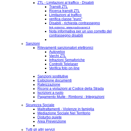
ZTL - Limitazioni al traffico - Disabili
Transiti ZTL
Ricerca transiti ZTL
Limitazioni al traffico
verifica classe "euro"
Disabili - richiesta contrassegno
link esterno: www.padovanet.it
Nota informativa per un uso corretto del
contrassegno disabili
Sanzioni
Rilevamenti sanzionatori elettronici
Autovelox
Varchi ZTL
Infrazioni Semaforiche
Controlli Telelaser
Verifica foto on-line
Sanzioni sostitutive
Esibizione documenti
Rateizzazione
Ricorsi a violazioni al Codice della Strada
Iscrizioni a ruolo
Pagamento Multe - Rimborsi - Integrazioni
Sicurezza Sociale
Maltrattamenti - Violenze in famiglia
Mediazione Sociale Nel Territorio
Disturbo quiete
Area Prevenzione
Tutti gli altri servizi