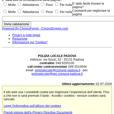
E' stato facile trovare la
Molto
Abbastanza
Poco
Per nulla
pagina?
Commenti per migliorare la
Molto
Abbastanza
Poco
Per nulla
pagina
Powered By ChronoForms - ChronoEngine.com
Privacy e note legali
Redazione
Informazioni sui "cookies"
POLIZIA LOCALE PADOVA
indirizzo: via Gozzi, 32 - 35131 Padova
centralino
: 049 8205100
call center contravvenzioni
: 049 2010044
email
polizialocale@comune.padova.it
- pec
polizialocale@pec.comune.padova.it
Ultimo aggiornamento:
02-07-2026
Il sito web usa i cosiddetti cookie per migliorare l’esperienza dell’utente. Fino
a che non si sarà premuto il tasto - Accetto i cookies - nessun cookies sarà
caricato.
Leggi l'informativa sull'utilizzo dei cookies
Prendi visione dell'e-Privacy Directive Documents