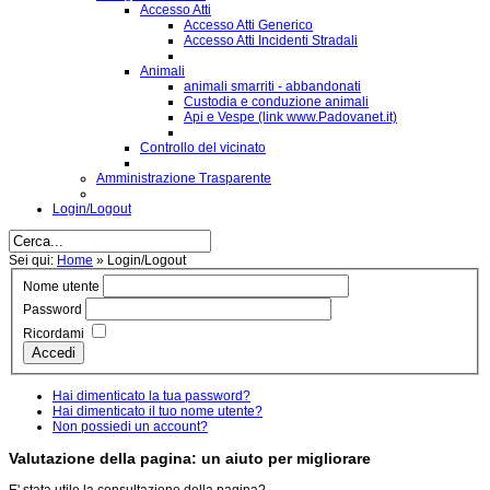
Accesso Atti
Accesso Atti Generico
Accesso Atti Incidenti Stradali
Animali
animali smarriti - abbandonati
Custodia e conduzione animali
Api e Vespe (link www.Padovanet.it)
Controllo del vicinato
Amministrazione Trasparente
Login/Logout
Sei qui:
Home
»
Login/Logout
Nome utente
Password
Ricordami
Accedi
Hai dimenticato la tua password?
Hai dimenticato il tuo nome utente?
Non possiedi un account?
Valutazione della pagina: un aiuto per migliorare
E' stata utile la consultazione della pagina?